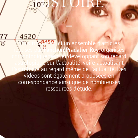
HISTOIRE
Vous trouverez ici un ensemble d’articles
réalisés par
Fanchon Pradalier Roy
, organisés
chronologiquement et développant son regard
astrologique sur l’actualité, voire actualisant
l’astrologie au regard même de l’actualité.
Des
vidéos sont également proposées en
correspondance ainsi que de nombreuses
ressources d’étude.