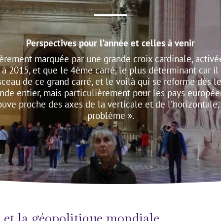
Perspectives pour l’année et celles à venir
ièrement marquée par une grande croix cardinale, activé
2 à 2015, et que le 4ème carré, le plus déterminant car 
au de ce grand carré, et le voilà qui se reforme dès le
monde entier, mais particulièrement pour les pays europé
rouve proche des axes de la verticale et de l’horizontale
problème ».
 et la géopolitique mondiale