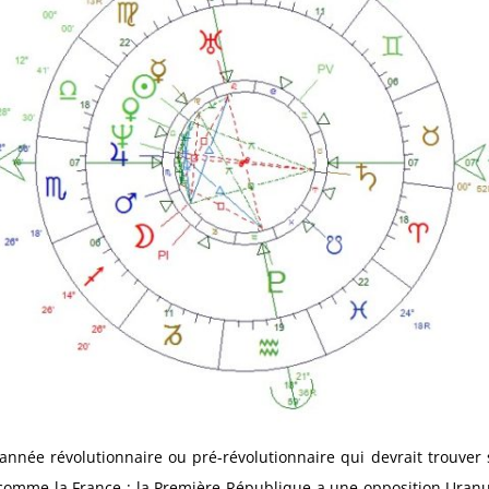
ée révolutionnaire ou pré-révolutionnaire qui devrait trouver s
comme la France : la Première République a une opposition Uranu