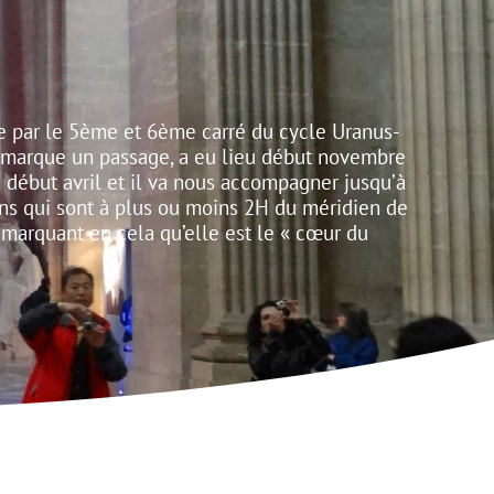
e par le 5ème et 6ème carré du cycle Uranus-
il marque un passage, a eu lieu début novembre
 début avril et il va nous accompagner jusqu’à
ens qui sont à plus ou moins 2H du méridien de
, marquant en cela qu’elle est le « cœur du