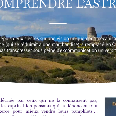
OMPRENDRE L’ASTR
epuis deux siècles sur une vision uniquement mécaniste 
 (qui se réduirait à une marchandise), a remplacé en Oc
pas transgresser sous peine d’excommunication universit
décriée par ceux qui ne la connaissent pas,
u les esprits bien pensants qui la dénoncent tout
e exerce pour mieux vendre leurs pamphlets….