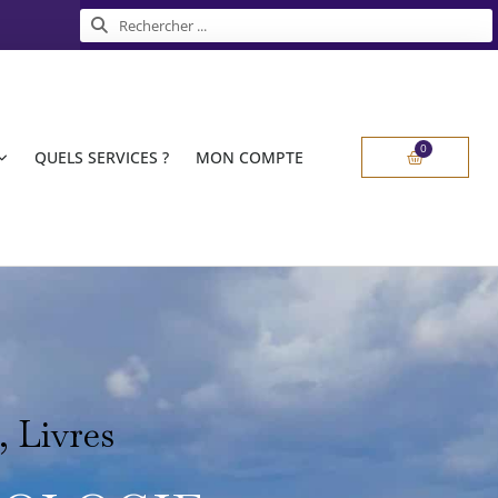
Rechercher
Rechercher
0
Panier
QUELS SERVICES ?
MON COMPTE
,
Livres