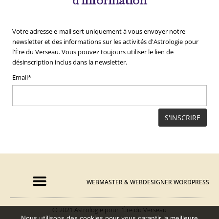
d'information
Votre adresse e-mail sert uniquement à vous envoyer notre
newsletter et des informations sur les activités d'Astrologie pour
l'Ère du Verseau. Vous pouvez toujours utiliser le lien de
désinscription inclus dans la newsletter.
Email*
WEBMASTER & WEBDESIGNER WORDPRESS​
© 2021 Astrologie pour l'Ère du Verseau
F
Y
I
Nous utilisons des cookies pour vous garantir la meilleure