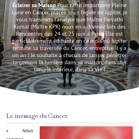
Éclairer sa Maison
Pour cette importante Pleine
Lune en Cancer, placée sous l’égide de Jupiter, je
vous transmets l’analyse que Maître Parvathi
Kumar (Maître KPK) nous en a donnée lors des
Rencontres des 24 et 25 juin à Paris. Elle est
particulièrement édifiante en ce mois où Jupiter
termine sa traversée du Cancer, entreprise il y a
un an ! Je souhaite à chacun de laisser pénétrer
largement la lumière dans sa maison, dans son
temple intérieur, dans sa Vie !
Le message du Cancer
« Nous