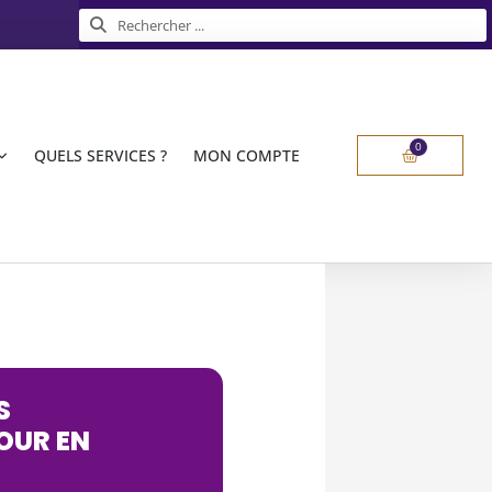
Rechercher
Rechercher
0
Panier
QUELS SERVICES ?
MON COMPTE
S
OUR EN