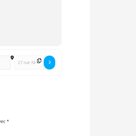
:"Comment étudie-t-on l'Amour en astrologie?" []
Destination Address - S4 - Modules AMOUR : Module 4 : AP
avec
*