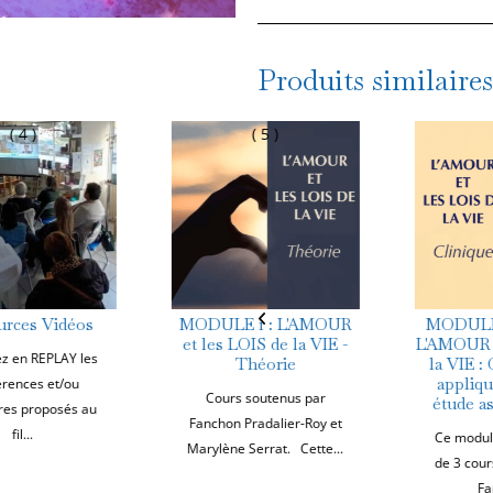
Module
1
:
Produits similaires
COURS
2 :
( 5 )
( 4 )
Les
principaux
âges
de
la
Vie
MODULE 1 : L'AMOUR
MODULE 2 : Clinique
et les LOIS de la VIE -
L'AMOUR et les LOIS de
Théorie
la VIE : Comment les
appliquer dans une
Cours soutenus par
étude astrologique ?
Fanchon Pradalier-Roy et
Ce module est composé
Marylène Serrat. Cette...
de 3 cours soutenus par
Fanchon...