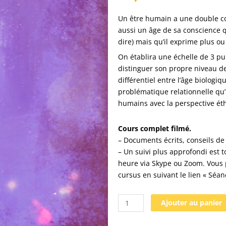
Un être humain a une double co
aussi un âge de sa conscience qu
dire) mais qu’il exprime plus o
On établira une échelle de 3 pui
distinguer son propre niveau d
différentiel entre l’âge biologiq
problématique relationnelle qu’
humains avec la perspective ét
Cours complet filmé.
– Documents écrits, conseils de 
– Un suivi plus approfondi est 
heure via Skype ou Zoom. Vous 
cursus en suivant le lien «
Séan
quantité
Ajouter au panier
de
S4-