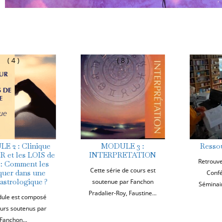
( 8 )
( 4 )
MODULE 3 :
Ressources Vidéos
INTERPRETATION
Retrouvez en REPLAY les
Cette série de cours est
Conférences et/ou
soutenue par Fanchon
Séminaires proposés au
Pradalier-Roy, Faustine...
fil...