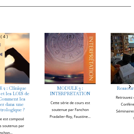
( 8 )
( 4 )
MODULE 3 :
Ressources Vidéos
INTERPRETATION
Retrouvez en REPLAY les
Cette série de cours est
Conférences et/ou
soutenue par Fanchon
Séminaires proposés au
Pradalier-Roy, Faustine...
fil...