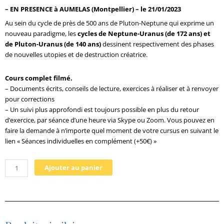
– EN PRESENCE à AUMELAS (Montpellier) – le 21/01/2023
Au sein du cycle de près de 500 ans de Pluton-Neptune qui exprime un
nouveau paradigme, les
cycles de Neptune-Uranus (de 172 ans) et
de Pluton-Uranus (de 140 ans)
dessinent respectivement des phases
de nouvelles utopies et de destruction créatrice.
Cours complet filmé.
– Documents écrits, conseils de lecture, exercices à réaliser et à renvoyer
pour corrections
– Un suivi plus approfondi est toujours possible en plus du retour
d’exercice, par séance d’une heure via Skype ou Zoom. Vous pouvez en
faire la demande à n’importe quel moment de votre cursus en suivant le
lien «
Séances individuelles en complément (+50€)
»
quantité
Ajouter au panier
de
COURS
3
et
4 :