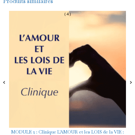
Produits similaires
Les
cycles
( 4 )
des
Transpersonnelles
et
leur
signification
aux
XIXe,
XXe
et
XXIe
siècles
MODULE 2 : Clinique L'AMOUR et les LOIS de la VIE :